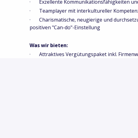
· Exzellente Kommunikationsfähigkeiten und
· Teamplayer mit interkultureller Kompeten
· Charismatische, neugierige und durchsetzun
positiven "Can-do"-Einstellung
Was wir bieten:
· Attraktives Vergütungspaket inkl. Firmen
· Fixgehalt + unbegrenzte Provisionsstrukt
· Moderne Arbeitsausstattung für beste Ar
· Individuelle Weiterbildungsmöglichkeiten 
· Internationale Reisen zu Messen und Kun
· Spannende und abwechslungsreiche Arbeit 
· Work-Life-Balance wird bei uns großgesch
· 30 Urlaubstage
· Ein vielfältiges und internationales Team m