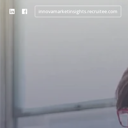
innovamarketinsights.recruitee.com