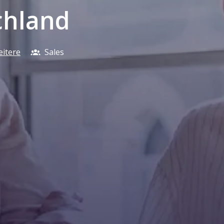
chland
eitere
Sales