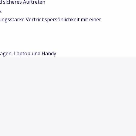
 sicheres Auftreten
z
gsstarke Vertriebspersönlichkeit mit einer
wagen, Laptop und Handy
ur
beitsbedingungen
und Karriereentwicklung
denbesuchen in Europa
in einem internationalen Umfeld
rieben
it über 30 Nationalitäten